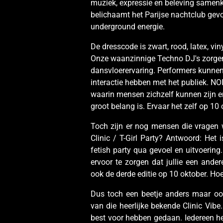
muziek, expressie en beleving samen
belichaamt het Parijse nachtclub gev
underground energie.
De dresscode is zwart, rood, latex, vin
Onze waanzinnige Techno DJ's zorge
dansvloerervaring. Performers kunnen
interactie hebben met het publiek. NO
waarin mensen zichzelf kunnen zijn e
groot belang is. Ervaar het zelf op 10 
Toch zijn er nog mensen die vragen 
Clinic / T-Girl Party? Antwoord: Het is
fetish party qua gevoel en uitvoerin
ervoor te zorgen dat jullie een and
ook de derde editie op 10 oktober.
Hoe
Dus toch een beetje anders maar ook
van die heerlijke bekende Clinic Vibe
best voor hebben gedaan. Iedereen he