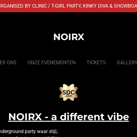
RGANISED BY CLINIC / T-GIRL PARTY, KINKY DIVA & SHOWBO
NOIRX
ER ONS
ONZE EVENEMENTEN
TICKETS
GALLER
NOIRX - a different vibe
derground party waar stijl,