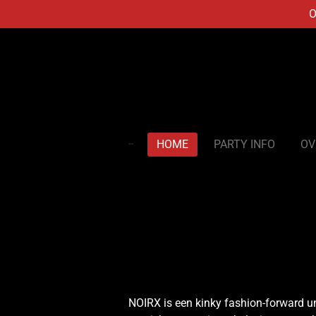
O
Ga
direct
naar
de
hoofdinhoud
HOME
PARTY INFO
OV
NOIRX is een kinky fashion-forward un