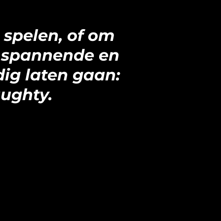
e spelen, of om
e spannende en
dig laten gaan:
aughty.