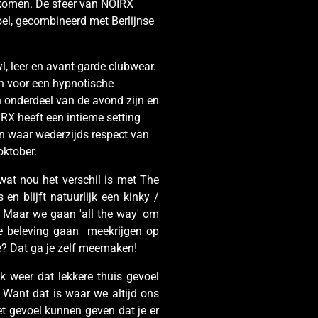
komen. De sfeer van NOIRX
oel, gecombineerd met Berlijnse
yl, leer en avant-garde clubwear.
n voor een hypnotische
 onderdeel van de avond zijn en
IRX heeft een intieme setting
n waar wederzijds respect van
oktober.
wat nou het verschil is met The
 en blijft natuurlijk een kinky /
g. Maar we gaan 'all the way' om
ere beleving gaan meekrijgen op
? Dat ga je zelf meemaken!
 weer dat lekkere thuis gevoel
.
Want dat is waar we altijd ons
t gevoel kunnen geven dat je er